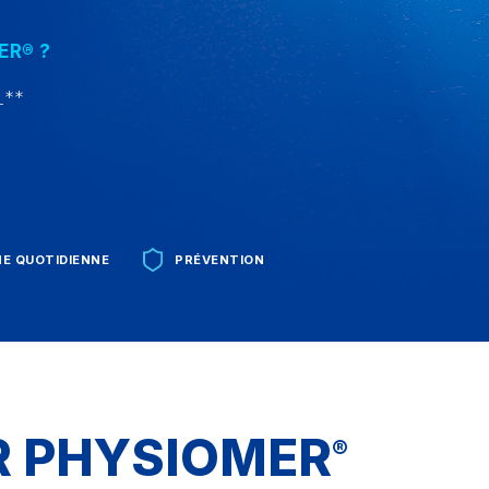
ER® ?
L**
NE QUOTIDIENNE
PRÉVENTION
R PHYSIOMER
®