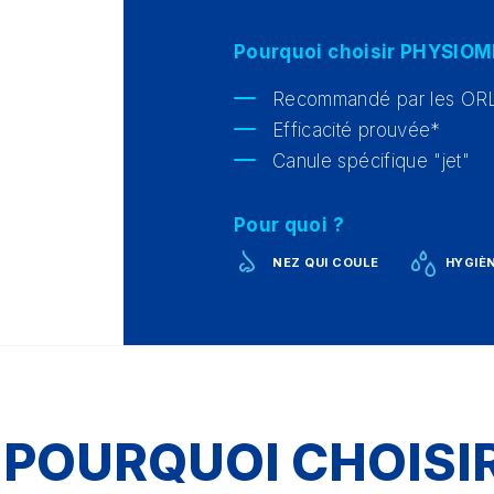
Pourquoi choisir PHYSIOM
Recommandé par les OR
Efficacité prouvée*
Canule spécifique "jet"
Pour quoi ?
NEZ QUI COULE
HYGIÈ
POURQUOI CHOISI