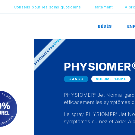
l
Conseils pour les soins quotidiens
Traitement
A pr
BÉBÉS
EN
EFFICACITÉ PROUVÉE
PHYSIOMER
6 ANS +
VOLUME: 135ML
PHYSIOMER
Jet Normal garde
®
efficacement les symptômes d
Le spray PHYSIOMER
Jet Nor
®
symptômes du nez et aider à pré