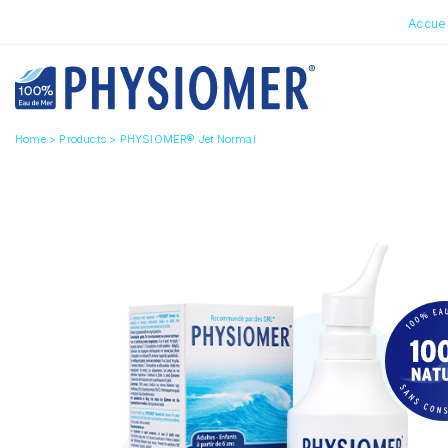
Accuei
Home
>
Products
>
PHYSIOMER® Jet Normal