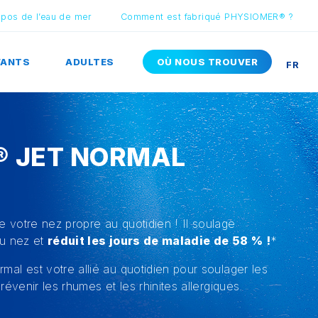
opos de l’eau de mer
Comment est fabriqué PHYSIOMER® ?
FANTS
ADULTES
OÙ NOUS TROUVER
FR
® JET NORMAL
 votre nez propre au quotidien ! Il soulage
u nez et
réduit les jours de maladie de 58 % !
*
mal est votre allié au quotidien pour soulager les
venir les rhumes et les rhinites allergiques.